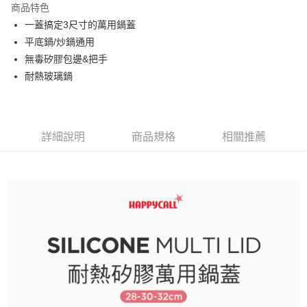
商品特色
悠遊付
一蓋搞定3尺寸的萬用鍋蓋
平底鍋/炒鍋通用
AFTEE先享後付
無毒矽膠包邊&把手
相關說明
耐熱玻璃鍋
【關於「AFTEE先享後付」】
ATM付款
AFTEE先享後付是「在收到商品之後才付款」的支付方式。 讓您購物簡單
便利好安心！
１．簡單：不需註冊會員、不需綁卡、不需儲值。
運送方式
２．便利：只要手機號碼，簡訊認證，即可結帳。
詳細說明
商品規格
相關推薦
３．安心：先確認商品／服務後，再付款。
宅配
每筆NT$150，滿NT$999(含以上)免運費
【「AFTEE先享後付」結帳流程】
１．於結帳方式選擇「AFTEE先享後付」後，將跳轉至「AFTEE先享後付」
離島宅配
結帳頁面，進行簡訊認證並確認金額後，即可完成結帳。
２．訂單成立數日內，您將收到繳費通知簡訊。
每筆NT$350
３．收到繳費通知簡訊後14天內，點擊此簡訊中的連結，可透過四大超商／
ATM／網路銀行／等多元方式進行付款，方視為交易完成。
※ 請注意：結帳手續完成當下不需立刻繳費，但若您需要取消訂單，請聯絡
購買商品的店家。未經商家同意取消之訂單仍視為有效，需透過AFTEE先享
後付繳納相關費用。
※ 交易是否成功請以「AFTEE先享後付 」之結帳頁面顯示為準，若有關於
是否繳費成功／繳費後需取消欲退款等相關疑問，請聯繫「AFTEE先享後付
客戶支援中心」
https://netprotections.freshdesk.com/support/home