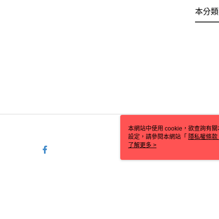
本分類
本網站中使用 cookie，欲查詢有關
設定，請參閱本網站「
隱私權條款
使用 cookie。
了解更多 >