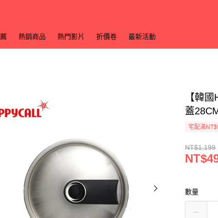
薦
熱銷商品
熱門影片
折價卷
最新活動
【韓國H
蓋28C
宅配滿NT$
NT$1,199
NT$4
數量