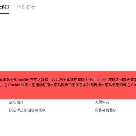
即時審查
熱銷
全站排行
結果請求
５．嚴禁
形，恩沛
動。
本網站使用 cookie 方式之詳情，及若您不希望在電腦上使用 cookie 時應如何變更電腦的
」之 Cookie 聲明。您繼續使用本網站即表示您同意本公司得按本網站使用條款之 Coo
關於我們
客服資訊
品牌故事
購物說明
商店簡介
客服留言
隱私權及網站使用條款
會員權益聲明
聯絡我們