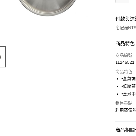
付款與運
宅配滿NT$
付款方式
商品特色
信用卡一
商品編號
11245521
LINE Pay
商品特色
街口支付
•蒸氣
•低壓
悠遊付
•烹煮
AFTEE先
銷售重點
相關說明
利用蒸氣
【關於「A
ATM付款
AFTEE
便利好安
１．簡單
商品相關分
２．便利