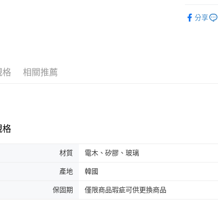
運送方式
３．安心
IH真空鍋
分享
宅配
【「AFT
每筆NT$1
１．於結帳
付」結帳
離島宅配
２．訂單
３．收到繳
每筆NT$3
／ATM／
規格
相關推薦
※ 請注意
絡購買商品
先享後付
※ 交易是
是否繳費成
付客戶支
規格
【注意事
１．透過由
材質
電木、矽膠、玻璃
交易，需
求債權轉
產地
韓國
２．關於
https://aft
保固期
僅限商品瑕疵可供更換商品
３．未成
「AFTE
任。
４．使用「