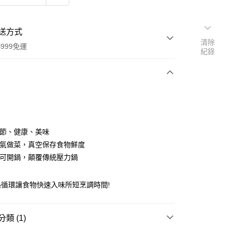
送方式
清除
999免運
紀錄
次付款
調節、健康、美味
蒸氣做菜，真空保存食物鮮度
中可開鍋，顛覆傳統壓力鍋
享後付
熱循環讓食物快速入味所短烹調時間!
FTEE先享後付」】
先享後付是「在收到商品之後才付款」的支付方式。 讓您購物簡單
心！
：不需註冊會員、不需綁卡、不需儲值。
類 (1)
：只要手機號碼，簡訊認證，即可結帳。