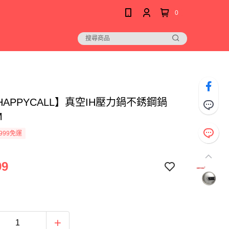
0
APPYCALL】真空IH壓力鍋不銹鋼鍋
M
999免運
99