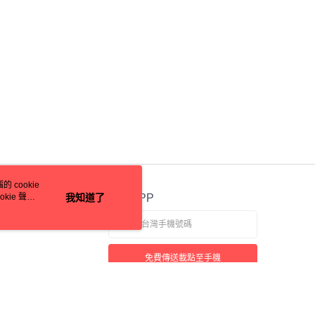
核予不同之上限額度；若仍有額度不足之情形，本公司將視審查
用戶進行身份認證。
一人註冊多個帳號或使用他人資訊註冊。若發現惡意使用之情
科技股份有限公司將有權停止該用戶之使用額度並採取法律行
 cookie
kie 聲明
我知道了
官方APP
免費傳送載點至手機